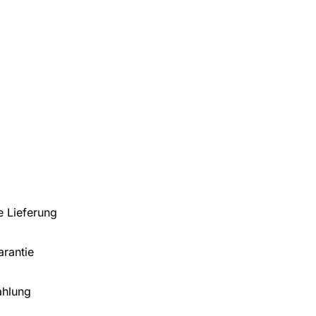
e Lieferung
arantie
ahlung