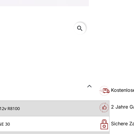
search
Kostenlos
2 Jahre G
12v R8100
Sichere Z
NE 30