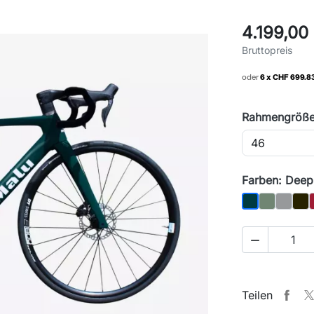
4.199,00
Bruttopreis
oder
6 x CHF 699.8
Rahmengröße
Farben: Deep
Matcha
Steel g
Pear
Deep petrol 

Teilen