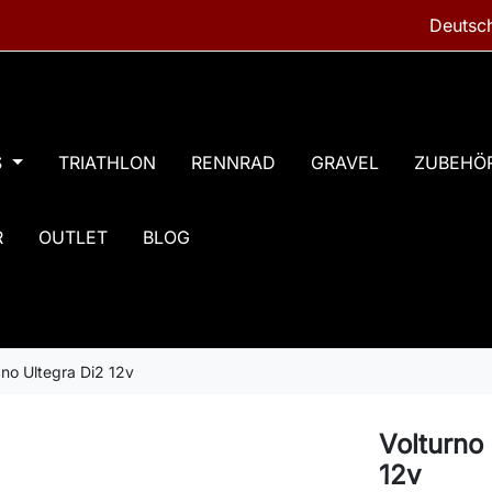
S
TRIATHLON
RENNRAD
GRAVEL
ZUBEHÖ
R
OUTLET
BLOG
ano Ultegra Di2 12v
Volturno
12v