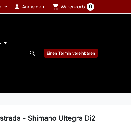

shopping_cart
0
Anmelden
Warenkorb
R

Einen Termin vereinbaren
 strada - Shimano Ultegra Di2