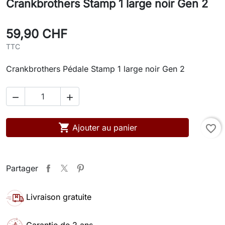
Crankbrothers Stamp 1 large noir Gen 2
59,90 CHF
TTC
Crankbrothers Pédale Stamp 1 large noir Gen 2



Ajouter au panier
favorite_border
Partager
Livraison gratuite
Garantie de 2 ans