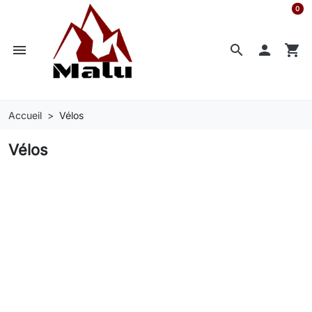
0
menu


shopping_cart
Accueil
Vélos
Vélos