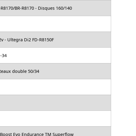
-R8170/BR-R8170 - Disques 160/140
v - Ultegra Di2 FD-R8150F
1-34
ateaux double 50/34
S Boost Evo Endurance TM Superflow