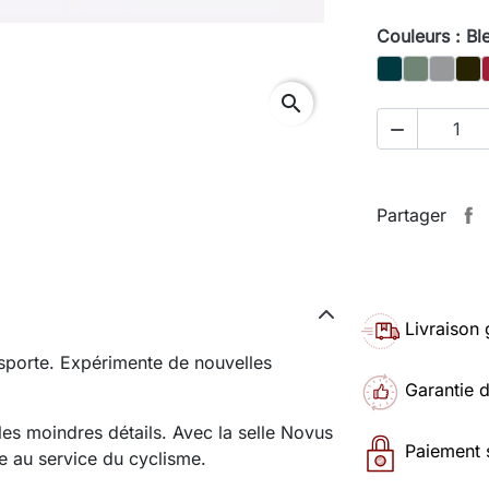
Couleurs : Bl
Deep petrol 
Matcha
Steel g
Pear
search

Partager
Livraison 
ansporte. Expérimente de nouvelles
Garantie 
 les moindres détails. Avec la selle Novus
Paiement 
nne au service du cyclisme.