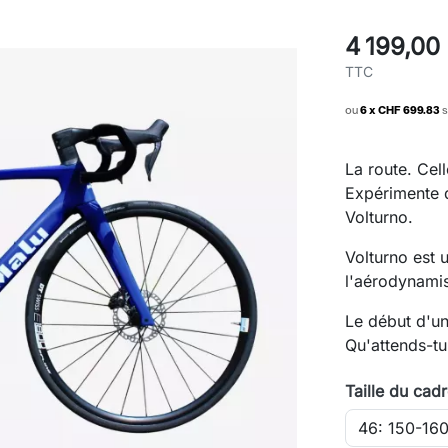
4 199,00
TTC
ou
6 x CHF 699.83
s
La route. Cell
Expérimente d
Volturno.
Volturno est u
l'aérodynami
Le début d'un
Qu'attends-t
Taille du cad