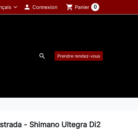

shopping_cart
0
Connexion
Panier

Prendre rendez-vous
 strada - Shimano Ultegra Di2