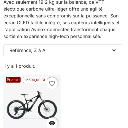
Avec seulement 19,2 kg sur la balance, ce VTT
électrique carbone ultra-léger offre une agilité
exceptionnelle sans compromis sur la puissance. Son
écran OLED tactile intégré, ses capteurs intelligents et
l'application Avinox connectée transforment chaque
sortie en expérience high-tech personnalisée.
expand_more
Référence, Z à A
Il y a 1 produit.
Promo !
-2 500,00 CHF
favorite_border
