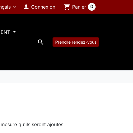

shopping_cart
0
Connexion
Panier
MENT

Prendre rendez-vous
à mesure qu'ils seront ajoutés.